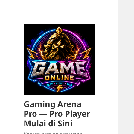
Gaming Arena
Pro — Pro Player
Mulai di Sini