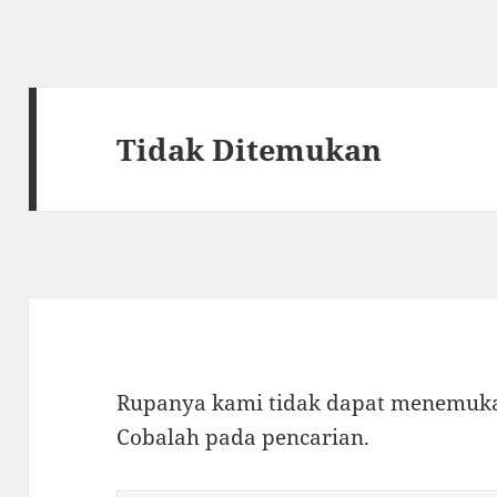
Tidak Ditemukan
Rupanya kami tidak dapat menemukan
Cobalah pada pencarian.