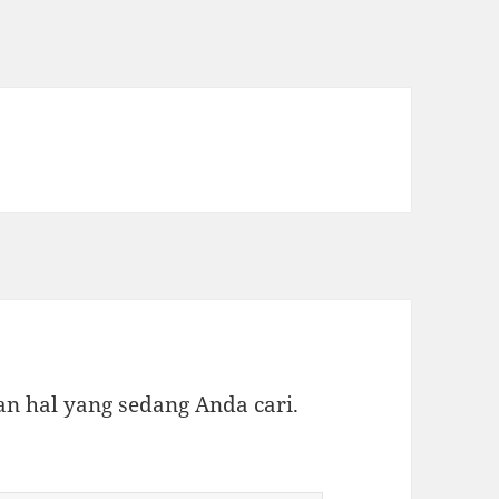
 hal yang sedang Anda cari.