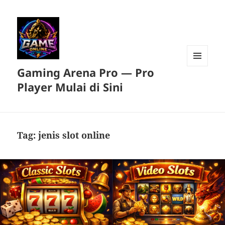
Gaming Arena Pro — Pro
MENU
DAN
Player Mulai di Sini
WIDGET
Tag:
jenis slot online