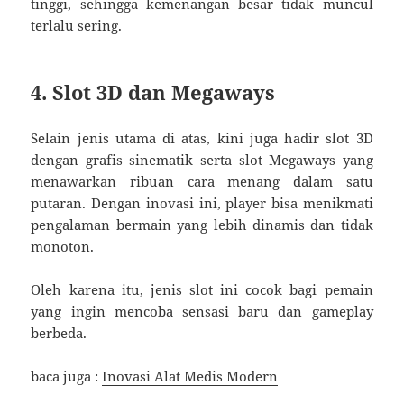
tinggi, sehingga kemenangan besar tidak muncul
terlalu sering.
4. Slot 3D dan Megaways
Selain jenis utama di atas, kini juga hadir slot 3D
dengan grafis sinematik serta slot Megaways yang
menawarkan ribuan cara menang dalam satu
putaran. Dengan inovasi ini, player bisa menikmati
pengalaman bermain yang lebih dinamis dan tidak
monoton.
Oleh karena itu, jenis slot ini cocok bagi pemain
yang ingin mencoba sensasi baru dan gameplay
berbeda.
baca juga :
Inovasi Alat Medis Modern